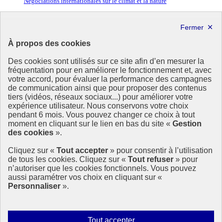
Négociations internationales sur le climat et la nature
République
Française
À propos des cookies
Des cookies sont utilisés sur ce site afin d’en mesurer la
fréquentation pour en améliorer le fonctionnement et, avec
votre accord, pour évaluer la performance des campagnes
de communication ainsi que pour proposer des contenus
tiers (vidéos, réseaux sociaux...) pour améliorer votre
expérience utilisateur. Nous conservons votre choix
pendant 6 mois. Vous pouvez changer ce choix à tout
Créé en juillet 1996 et actif depuis, le Comité de la prévention et de
moment en cliquant sur le lien en bas du site «
Gestion
la précaution (CPP) propose une expertise scientifique indépendante
des cookies
».
et pluraliste en appui aux politiques publiques, notamment sur les
questions relatives aux risques et aux liens entre santé et
Cliquez sur «
Tout accepter
» pour consentir à l’utilisation
environnement.
de tous les cookies. Cliquez sur «
Tout refuser
» pour
n’autoriser que les cookies fonctionnels. Vous pouvez
info.gouv.fr
- ouvre une nouvelle fenêtre
aussi paramétrer vos choix en cliquant sur «
service-public.fr
- ouvre une nouvelle fenêtre
Personnaliser
».
legifrance.gouv.fr
- ouvre une nouvelle fenêtre
data.gouv.fr
- ouvre une nouvelle fenêtre
Plan du site
Autoriser
Tout accepter